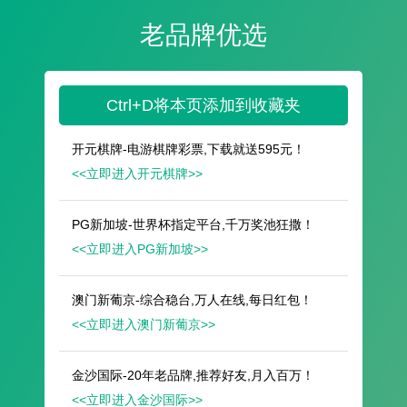
遥想公瑾当年，小乔初嫁了，雄姿英发。
羽扇纶巾，谈笑间，樯橹灰飞烟灭。
故国神游，多情应笑我，早生华发。
人生如梦，一尊还酹江月。